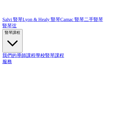
Salvi 豎琴
Lyon & Healy 豎琴
Camac 豎琴
二手豎琴
豎琴弦
豎琴課程
我們的導師
課程
學校豎琴課程
服務