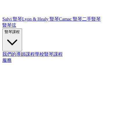
Salvi 豎琴
Lyon & Healy 豎琴
Camac 豎琴
二手豎琴
豎琴弦
豎琴課程
我們的導師
課程
學校豎琴課程
服務