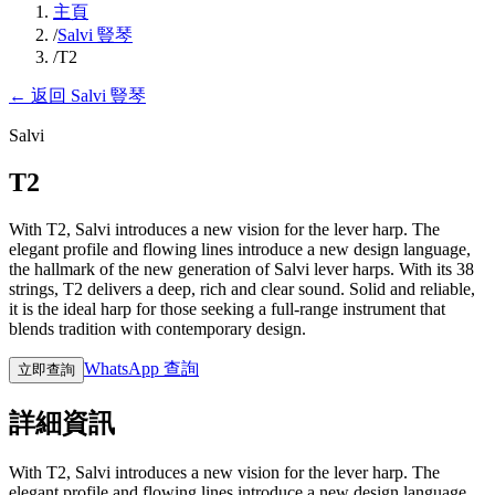
主頁
/
Salvi 豎琴
/
T2
←
返回 Salvi 豎琴
Salvi
T2
With T2, Salvi introduces a new vision for the lever harp. The
elegant profile and flowing lines introduce a new design language,
the hallmark of the new generation of Salvi lever harps. With its 38
strings, T2 delivers a deep, rich and clear sound. Solid and reliable,
it is the ideal harp for those seeking a full-range instrument that
blends tradition with contemporary design.
WhatsApp 查詢
立即查詢
詳細資訊
With T2, Salvi introduces a new vision for the lever harp. The
elegant profile and flowing lines introduce a new design language,