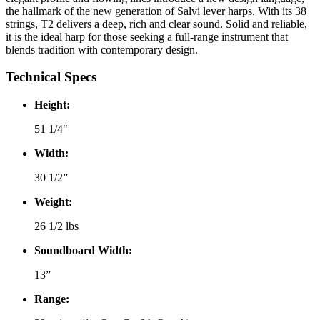
the hallmark of the new generation of Salvi lever harps. With its 38
strings, T2 delivers a deep, rich and clear sound. Solid and reliable,
it is the ideal harp for those seeking a full-range instrument that
blends tradition with contemporary design.
Technical Specs
Height:
51 1/4
"
Width:
30 1/2
”
Weight:
26 1/2
lbs
Soundboard Width:
13”
Range: