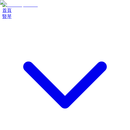
首頁
豎琴