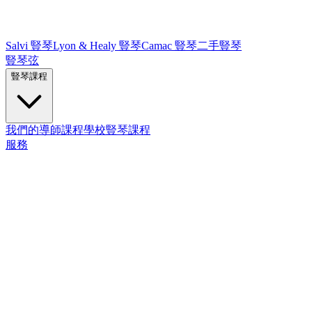
Salvi 豎琴
Lyon & Healy 豎琴
Camac 豎琴
二手豎琴
豎琴弦
豎琴課程
我們的導師
課程
學校豎琴課程
服務